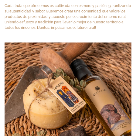
Cada trufa que ofrecemos es cultivada con esmero y pasión, garantizando
su autenticidad y sabor. Queremos crear una comunidad que valore los
productos de proximidad y apueste por el crecimiento del entorno rural,
uniendo esfuerzo y tradición para llevar lo mejor de nuestro territorio a
todos los rincones. ¡Juntos, impulsamos el futuro rural!