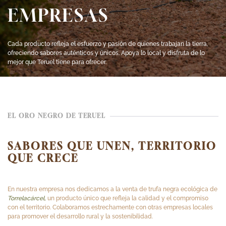
EMPRESAS
Cada producto refleja el esfuerzo y pasión de quienes trabajan la tierra,
ofreciendo sabores auténticos y únicos. Apoya lo local y disfruta de lo
mejor que Teruel tiene para ofrecer.
EL ORO NEGRO DE TERUEL
SABORES QUE UNEN, TERRITORIO
QUE CRECE
En nuestra empresa nos dedicamos a la venta de trufa negra ecológica de
Torrelacárcel,
un producto único que refleja la calidad y el compromiso
con el territorio. Colaboramos estrechamente con otras empresas locales
para promover el desarrollo rural y la sostenibilidad.